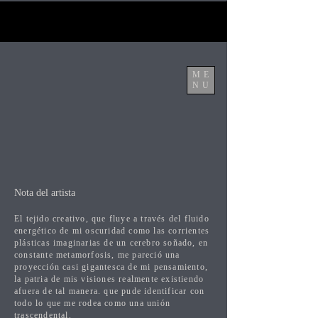
ME
NU
Nota del artista
El tejido creativo, que fluye a través del fluido
energético de mi oscuridad como las corrientes
plásticas imaginarias de un cerebro soñado, en
constante metamorfosis, me pareció una
proyección casi gigantesca de mi pensamiento,
la patria de mis visiones realmente existiendo
afuera de tal manera. que pude identificar con
todo lo que me rodea como una unión
trascendental.