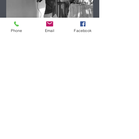
Phone
Email
Facebook
mauricio Stella,pittore italo cileno,atelier, imperia,italia,rai