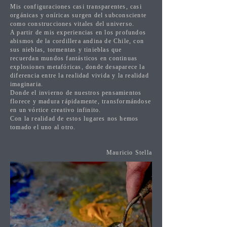
Mis configuraciones casi transparentes, casi
orgánicas y oníricas surgen del subconsciente
como construcciones vitales del universo.
A partir de mis experiencias en los profundos
abismos de la cordillera andina de Chile, con
sus nieblas, tormentas y tinieblas que
recuerdan mundos fantásticos en continuas
explosiones metafóricas, donde desaparece la
diferencia entre la realidad vivida y la realidad
imaginaria.
Donde el invierno de nuestros pensamientos
florece y madura rápidamente, transformándose
en un vórtice creativo infinito.
Con la realidad de estos lugares nos hemos
tomado el uno al otro.
Mauricio Stella