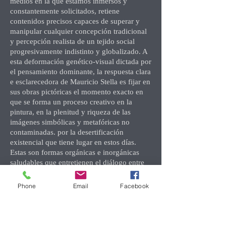
medios en la que estamos inmersos y
constantemente solicitados, retiene
contenidos precisos capaces de superar y
manipular cualquier concepción tradicional
y percepción realista de un tejido social
progresivamente indistinto y globalizado. A
esta deformación genético-visual dictada por
el pensamiento dominante, la respuesta clara
e esclarecedora de Mauricio Stella es fijar en
sus obras pictóricas el momento exacto en
que se forma un proceso creativo en la
pintura, en la plenitud y riqueza de las
imágenes simbólicas y metafóricas no
contaminadas. por la desertificación
existencial que tiene lugar en estos días.
Estas son formas orgánicas e inorgánicas
saludables que entretienen el diálogo entre
ellos en el lienzo, uniéndose sin volverse
antropomórficos: sombras cálidas y frías que
Phone
Email
Facebook
se persiguen, casi "físicamente" buscando
otro sobre lienzo, anclado entre sí en
contrastes iluminados, como una metáfora
imaginaria del incesante y frenético correr